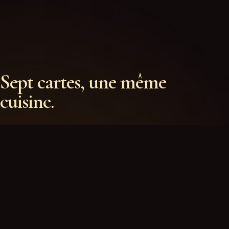
Sept cartes, une même
cuisine.
MENUS COMPOSÉS
Menu du marché, Menu Canard pékinois, Menu
cantonais et Menu Maison.
À LA CARTE
Potages, dim sum, canard, porc, bœuf, volaille, fruits