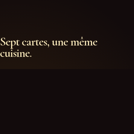
Sept cartes, une même
cuisine.
MENUS COMPOSÉS
Menu du marché, Menu Canard pékinois, Menu
cantonais et Menu Maison.
À LA CARTE
Potages, dim sum, canard, porc, bœuf, volaille, fruits